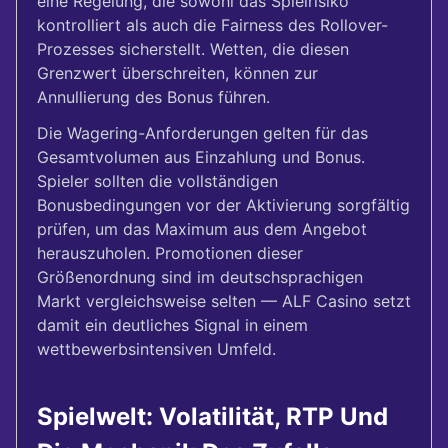
eine Regelung, die sowohl das Spielrisiko
kontrolliert als auch die Fairness des Rollover-
Prozesses sicherstellt. Wetten, die diesen
Grenzwert überschreiten, können zur
Annullierung des Bonus führen.
Die Wagering-Anforderungen gelten für das
Gesamtvolumen aus Einzahlung und Bonus.
Spieler sollten die vollständigen
Bonusbedingungen vor der Aktivierung sorgfältig
prüfen, um das Maximum aus dem Angebot
herauszuholen. Promotionen dieser
Größenordnung sind im deutschsprachigen
Markt vergleichsweise selten — ALF Casino setzt
damit ein deutliches Signal in einem
wettbewerbsintensiven Umfeld.
Spielwelt: Volatilität, RTP Und