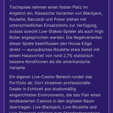
Tischspiele nehmen einen festen Platz im
Angebot ein. Klassische Varianten von Blackjack,
Roulette, Baccarat und Poker stehen mit
unterschiedlichen Einsatzlimits zur Verfügung,
sodass sowohl Low-Stakes-Spieler als auch High
Roller angesprochen werden. Die Regelvarianten
dieser Spiele beeinflussen den House Edge
direkt — europäisches Roulette etwa bietet mit
einem Hausvorteil von rund 2,7% statistisch
bessere Konditionen als die amerikanische
Variante.
Ein eigener Live-Casino-Bereich rundet das
Portfolio ab. Dort streamen professionelle
Dealer in Echtzeit aus studiomäßig
eingerichteten Environments, die das Flair eines
landbasierten Casinos in den digitalen Raum
übertragen. Live-Blackjack, Live-Roulette und
Live-Baccarat gehören zum Standardrepertoire.