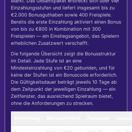
Markt. Das Gesamtpaket erstreckt sich über vier
Einzahlungsstufen und liefert insgesamt bis zu
€2.000 Bonusguthaben sowie 400 Freispiele.
Bereits die erste Einzahlung aktiviert einen Bonus
von bis zu €800 in Kombination mit 300
Freispielen — ein Einstiegsangebot, das Spielern
erheblichen Zusatzwert verschafft.
Die folgende Übersicht zeigt die Bonusstruktur
im Detail. Jede Stufe ist an eine
Mindesteinzahlung von €20 gebunden, und für
keine der Stufen ist ein Bonuscode erforderlich.
Die Gültigkeitsdauer beträgt jeweils 10 Tage ab
dem Zeitpunkt der jeweiligen Einzahlung — ein
Zeitfenster, das ausreichend Spielraum bietet,
ohne die Anforderungen zu strecken.
Einzahlung
Bonusangebot
Freispiele
Umsatz