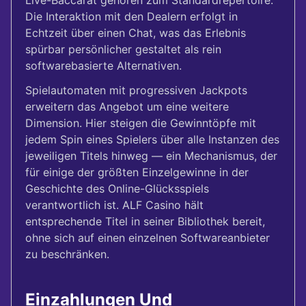
Die Interaktion mit den Dealern erfolgt in
Echtzeit über einen Chat, was das Erlebnis
spürbar persönlicher gestaltet als rein
softwarebasierte Alternativen.
Spielautomaten mit progressiven Jackpots
erweitern das Angebot um eine weitere
Dimension. Hier steigen die Gewinntöpfe mit
jedem Spin eines Spielers über alle Instanzen des
jeweiligen Titels hinweg — ein Mechanismus, der
für einige der größten Einzelgewinne in der
Geschichte des Online-Glücksspiels
verantwortlich ist. ALF Casino hält
entsprechende Titel in seiner Bibliothek bereit,
ohne sich auf einen einzelnen Softwareanbieter
zu beschränken.
Einzahlungen Und