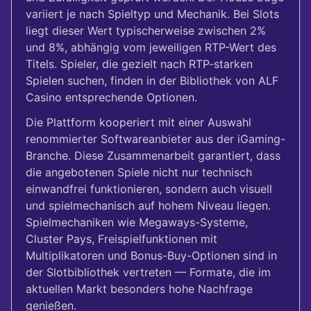
variiert je nach Spieltyp und Mechanik. Bei Slots
liegt dieser Wert typischerweise zwischen 2%
und 8%, abhängig vom jeweiligen RTP-Wert des
Titels. Spieler, die gezielt nach RTP-starken
Spielen suchen, finden in der Bibliothek von ALF
Casino entsprechende Optionen.
Die Plattform kooperiert mit einer Auswahl
renommierter Softwareanbieter aus der iGaming-
Branche. Diese Zusammenarbeit garantiert, dass
die angebotenen Spiele nicht nur technisch
einwandfrei funktionieren, sondern auch visuell
und spielmechanisch auf hohem Niveau liegen.
Spielmechaniken wie Megaways-Systeme,
Cluster Pays, Freispielfunktionen mit
Multiplikatoren und Bonus-Buy-Optionen sind in
der Slotbibliothek vertreten — Formate, die im
aktuellen Markt besonders hohe Nachfrage
genießen.