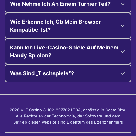
Wie Nehme Ich An Einem Turnier Teil?
Wie Erkenne Ich, Ob Mein Browser
Kompatibel Ist?
Kann Ich Live-Casino-Spiele Auf Meinem
Handy Spielen?
Was Sind „Tischspiele“?
2026 ALF Casino 3-102-897762 LTDA, ansässig in Costa Rica.
Alle Rechte an der Technologie, der Software und dem
Betrieb dieser Website sind Eigentum des Lizenznehmers