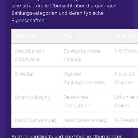
eine strukturelle Übersicht über die gängigen
Zahlungskategorien und deren typische
Eigenschaften.
Methode
Typ
Bearbeitu
Kreditkarte /
Bankgebundene
1–5 Werkt
Debitkarte
Zahlung
E-Wallet
Digitale
Bis zu 24
Zahlungsmethode
Stunden
Kryptowährung
Dezentrale
Oft unter 
Transaktion
Stunde
Banküberweisung
Direktüberweisung
3–7 Werk
Auszahlungslimits und spezifische Obergrenzen