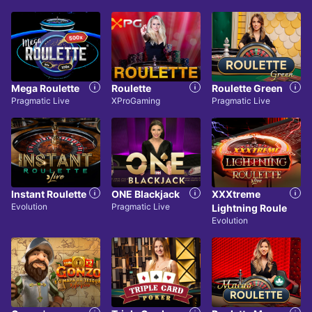
Mega Roulette
Roulette
Roulette Green
Pragmatic Live
XProGaming
Pragmatic Live
Instant Roulette
ONE Blackjack
XXXtreme
Evolution
Pragmatic Live
Lightning Roule
Evolution