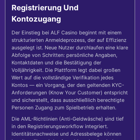
Registrierung Und
Kontozugang
Der Einstieg bei ALF Casino beginnt mit einem
strukturierten Anmeldeprozess, der auf Effizienz
ausgelegt ist. Neue Nutzer durchlaufen eine klare
Abfolge von Schritten: persönliche Angaben,
Kontaktdaten und die Bestätigung der
Volljährigkeit. Die Plattform legt dabei großen
Wert auf die vollständige Verifikation jedes
Kontos — ein Vorgang, der den geltenden KYC-
Anforderungen (Know Your Customer) entspricht
und sicherstellt, dass ausschließlich berechtigte
Personen Zugang zum Spielbetrieb erhalten.
Die AML-Richtlinien (Anti-Geldwäsche) sind tief
in den Registrierungsworkflow integriert.
Identitätsnachweise und Adressbelege können