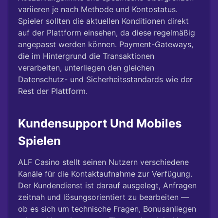
variieren je nach Methode und Kontostatus.
Spieler sollten die aktuellen Konditionen direkt
auf der Plattform einsehen, da diese regelmäßig
angepasst werden können. Payment-Gateways,
die im Hintergrund die Transaktionen
verarbeiten, unterliegen den gleichen
Datenschutz- und Sicherheitsstandards wie der
Rest der Plattform.
Kundensupport Und Mobiles
Spielen
ALF Casino stellt seinen Nutzern verschiedene
Kanäle für die Kontaktaufnahme zur Verfügung.
Der Kundendienst ist darauf ausgelegt, Anfragen
zeitnah und lösungsorientiert zu bearbeiten —
ob es sich um technische Fragen, Bonusanliegen