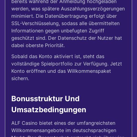
bereits während der Anmeldung hochgeladen
werden, was spätere Auszahlungsverzögerungen
minimiert. Die Datenübertragung erfolgt über
SSL-Verschlüsselung, sodass alle übermittelten
Informationen gegen unbefugten Zugriff
geschützt sind. Der Datenschutz der Nutzer hat
dabei oberste Priorität.
Sobald das Konto aktiviert ist, steht das
vollständige Spielportfolio zur Verfügung. Jetzt
Konto eröffnen und das Willkommenspaket
sichern.
Bonusstruktur Und
Umsatzbedingungen
ALF Casino bietet eines der umfangreichsten
Willkommensangebote im deutschsprachigen