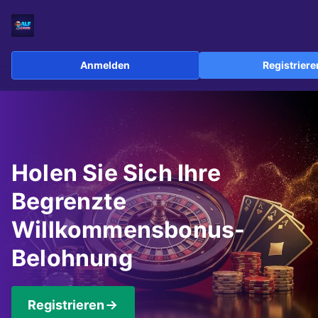
Anmelden
Registriere
Holen Sie Sich Ihre
Begrenzte
Willkommensbonus-
Belohnung
Registrieren