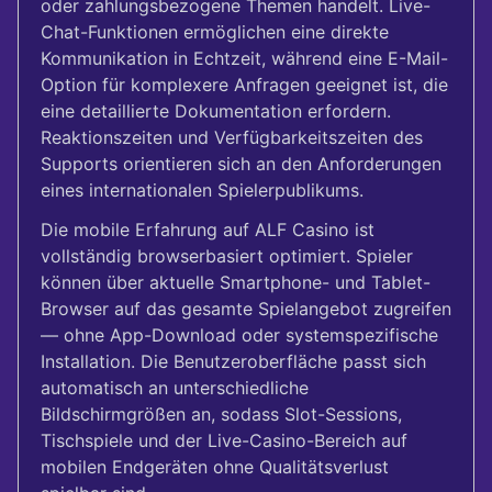
oder zahlungsbezogene Themen handelt. Live-
Chat-Funktionen ermöglichen eine direkte
Kommunikation in Echtzeit, während eine E-Mail-
Option für komplexere Anfragen geeignet ist, die
eine detaillierte Dokumentation erfordern.
Reaktionszeiten und Verfügbarkeitszeiten des
Supports orientieren sich an den Anforderungen
eines internationalen Spielerpublikums.
Die mobile Erfahrung auf ALF Casino ist
vollständig browserbasiert optimiert. Spieler
können über aktuelle Smartphone- und Tablet-
Browser auf das gesamte Spielangebot zugreifen
— ohne App-Download oder systemspezifische
Installation. Die Benutzeroberfläche passt sich
automatisch an unterschiedliche
Bildschirmgrößen an, sodass Slot-Sessions,
Tischspiele und der Live-Casino-Bereich auf
mobilen Endgeräten ohne Qualitätsverlust